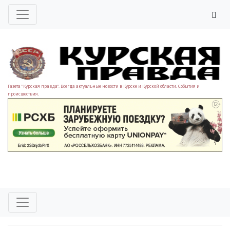
Газета "Курская правда". Всегда актуальные новости в Курске и Курской области. События и
происшествия.