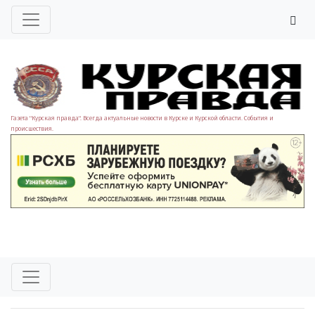
Газета "Курская правда". Всегда актуальные новости в Курске и Курской области. События и
происшествия.