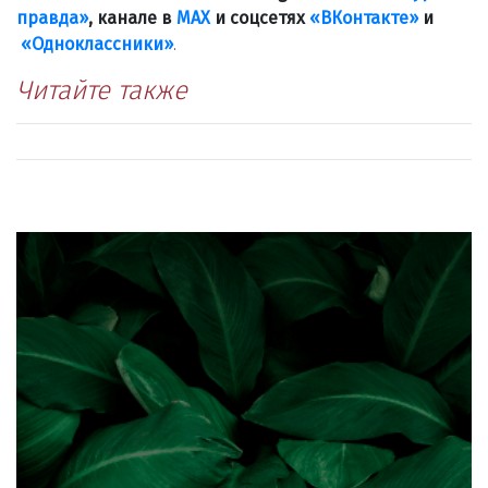
правда»
, канале в
МАХ
и соцсетях
«ВКонтакте»
и
«Одноклассники»
.
Читайте также