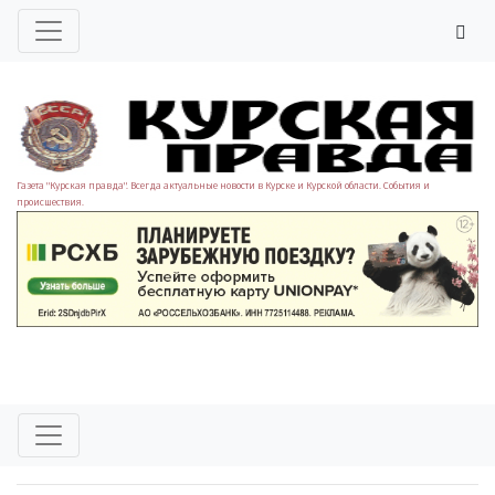
Газета "Курская правда". Всегда актуальные новости в Курске и Курской области. События и
происшествия.