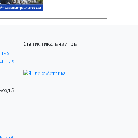
Статистика визитов
нных
данных
ъезд 5
итике