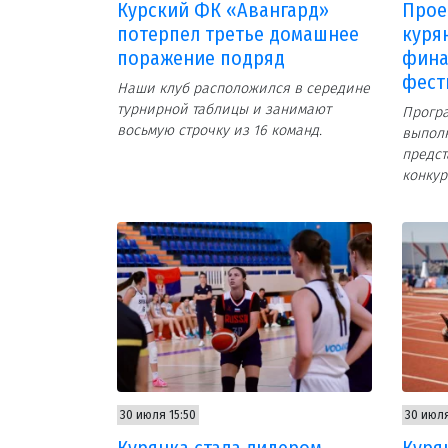
Курский ФК «Авангард»
Прое
потерпел третье домашнее
куря
поражение подряд
фина
фест
Наши клуб расположился в середине
турнирной таблицы и занимают
Програ
восьмую строчку из 16 команд.
выпол
предст
конкур
30 июля 15:50
30 июля
Курянка стала лидером
Куря