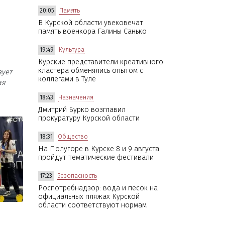
20:05
Память
В Курской области увековечат
память военкора Галины Санько
19:49
Культура
Курские представители креативного
кластера обменялись опытом с
зует
коллегами в Туле
ая
18:43
Назначения
Дмитрий Бурко возглавил
прокуратуру Курской области
18:31
Общество
На Полугоре в Курске 8 и 9 августа
пройдут тематические фестивали
17:23
Безопасность
Роспотребнадзор: вода и песок на
официальных пляжах Курской
области соответствуют нормам