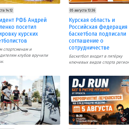
ста 14:12
05 августа 13:36
идент РФБ Андрей
Курская область и
ленко посетил
Российская федерация
ировку курских
баскетбола подписали
етболистов
соглашение о
сотрудничестве
м спортсменам и
дителям клубов вручили
Баскетбол входит в пятёрку
ы.
ключевых видов спорта регион