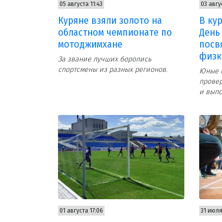
05 августа 11:43
03 авгу
Куряне взяли золото на
В ку
областном чемпионате по
День
мотоджимхане
посв
физк
За звание лучших боролись
спортсмены из разных регионов.
Юные к
провер
и выпо
01 августа 17:06
31 июля