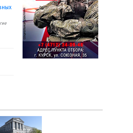
ивных
угие