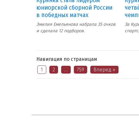
юниорской сборной России
четв
в победных матчах
чемп
Эмилия Емельянова набрала 35 очков
За Кур
и сделала 12 подборов.
спортс
Навигация по страницам
1
2
…
759
Вперед »