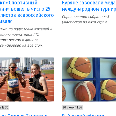
кт «Спортивный
Куряне завоевали меда
нин» вошел в число 25
международном турни
листов всероссийского
Соревнования собрали 445
иваля
участников из пяти стран.
мма по подготовке жителей к
нению нормативов ГТО
авит регион в финале
са «Здорово на все сто».
 12:30
30 июля 11:56
нка Эмилия Тангара в
В Курской области