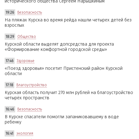
исторического общества Сергеем Нарышкиным
19:26
Безопасность
На пляжах Курска во время рейда нашли четырех детей без
взрослых
18:29
Общество
Курской области выделят допсредства для проекта
«Формирование комфортной городской среды»
17:46
Здоровье
«Поезд здоровья» посетит Пристенский район Курской
области
17:18
Благоустройство
Курская область получит 270 млн рублей на благоустройство
четырёх пространств
16:46
Безопасность
В Курске спасатели помогли запаниковавшему в воде
ребенку
16:41
экология