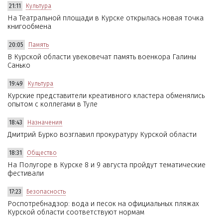
21:11
Культура
На Театральной площади в Курске открылась новая точка
книгообмена
20:05
Память
В Курской области увековечат память военкора Галины
Санько
19:49
Культура
Курские представители креативного кластера обменялись
опытом с коллегами в Туле
18:43
Назначения
Дмитрий Бурко возглавил прокуратуру Курской области
18:31
Общество
На Полугоре в Курске 8 и 9 августа пройдут тематические
фестивали
17:23
Безопасность
Роспотребнадзор: вода и песок на официальных пляжах
Курской области соответствуют нормам