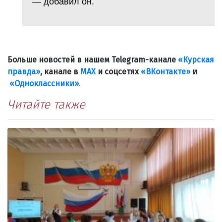
— добавил он.
Больше новостей в нашем Telegram-канале
«Курская
правда»
, канале в
МАХ
и соцсетях
«ВКонтакте»
и
«Одноклассники»
.
Читайте также