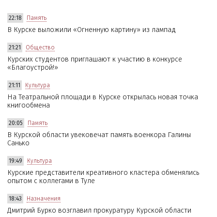
22:18
Память
В Курске выложили «Огненную картину» из лампад
21:21
Общество
Курских студентов приглашают к участию в конкурсе
«Благоустрой!»
21:11
Культура
На Театральной площади в Курске открылась новая точка
книгообмена
20:05
Память
В Курской области увековечат память военкора Галины
Санько
19:49
Культура
Курские представители креативного кластера обменялись
опытом с коллегами в Туле
18:43
Назначения
Дмитрий Бурко возглавил прокуратуру Курской области