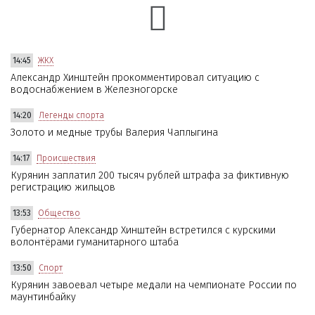
14:45
ЖКХ
Александр Хинштейн прокомментировал ситуацию с
водоснабжением в Железногорске
14:20
Легенды спорта
Золото и медные трубы Валерия Чаплыгина
14:17
Происшествия
Курянин заплатил 200 тысяч рублей штрафа за фиктивную
регистрацию жильцов
13:53
Общество
Губернатор Александр Хинштейн встретился с курскими
волонтёрами гуманитарного штаба
13:50
Спорт
Курянин завоевал четыре медали на чемпионате России по
маунтинбайку