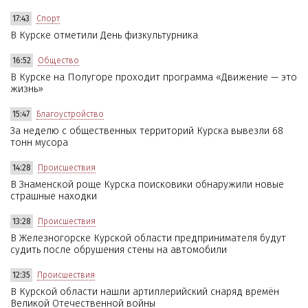
17:43
Спорт
В Курске отметили День физкультурника
16:52
Общество
В Курске на Полугоре проходит программа «Движение — это
жизнь»
15:47
Благоустройство
За неделю с общественных территорий Курска вывезли 68
тонн мусора
14:28
Происшествия
В Знаменской роще Курска поисковики обнаружили новые
страшные находки
13:28
Происшествия
В Железногорске Курской области предпринимателя будут
судить после обрушения стены на автомобили
12:35
Происшествия
В Курской области нашли артиллерийский снаряд времён
Великой Отечественной войны