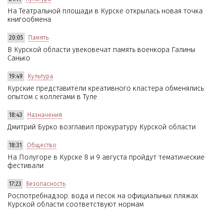
На Театральной площади в Курске открылась новая точка
книгообмена
20:05
Память
В Курской области увековечат память военкора Галины
Санько
19:49
Культура
Курские представители креативного кластера обменялись
опытом с коллегами в Туле
18:43
Назначения
Дмитрий Бурко возглавил прокуратуру Курской области
18:31
Общество
На Полугоре в Курске 8 и 9 августа пройдут тематические
фестивали
17:23
Безопасность
Роспотребнадзор: вода и песок на официальных пляжах
Курской области соответствуют нормам