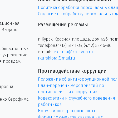
Политика обработки персональных да
Согласие на обработку персональных 
рационная
Размещение рекламы
г. Выдано
г. Курск, Красная площадь, дом №6, под
телефон:(4712) 51-11-35, (4712) 52-16-86
 общественных
e-mail:
reklama@kpravda.ru
ое учреждение
rkursklora@mail.ru
я правда».
Противодействие коррупции
Положение об антикоррупционной пол
План-перечень мероприятий по
ировна.
противодействию коррупции
Кодекс этики и служебного поведения
енко Серафима
работников
Нормативно-правовые акты
Формы документов, связанные с