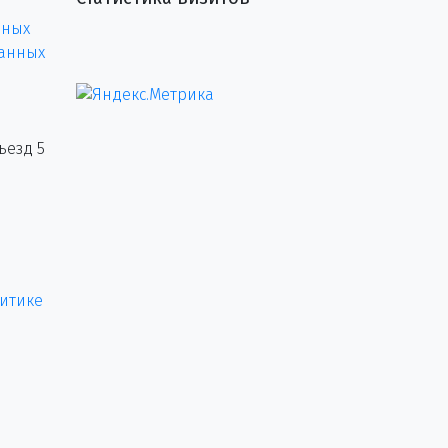
нных
данных
ъезд 5
итике