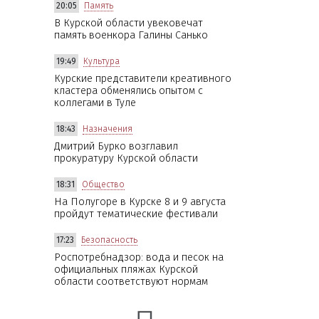
20:05
Память
В Курской области увековечат
память военкора Галины Санько
19:49
Культура
Курские представители креативного
кластера обменялись опытом с
коллегами в Туле
18:43
Назначения
Дмитрий Бурко возглавил
прокуратуру Курской области
18:31
Общество
На Полугоре в Курске 8 и 9 августа
пройдут тематические фестивали
17:23
Безопасность
Роспотребнадзор: вода и песок на
официальных пляжах Курской
области соответствуют нормам