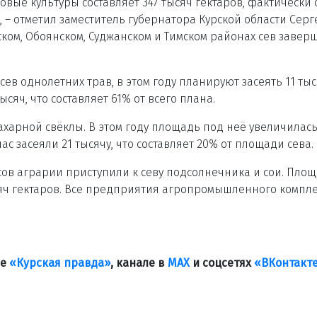
вые культуры составляет 347 тысяч гектаров, фактически 
%, – отметил заместитель губернатора Курской области Серг
ском, Обоянском, Суджанском и Тимском районах сев завер
ев однолетних трав, в этом году планируют засеять 11 ты
сяч, что составляет 61% от всего плана.
харной свёклы. В этом году площадь под неё увеличилась
час засеяли 21 тысячу, что составляет 20% от площади сева.
сов аграрии приступили к севу подсолнечника и сои. Пло
ысяч гектаров. Все предприятия агропромышленного компл
ле
«Курская правда»
, канале в
МАХ
и соцсетях
«ВКонтакт