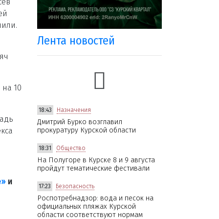
сев
ей
шили.
Лента новостей
сяч
 на 10
18:43
Назначения
щадь
Дмитрий Бурко возглавил
екса
прокуратуру Курской области
18:31
Общество
На Полугоре в Курске 8 и 9 августа
пройдут тематические фестивали
е»
и
17:23
Безопасность
Роспотребнадзор: вода и песок на
официальных пляжах Курской
области соответствуют нормам