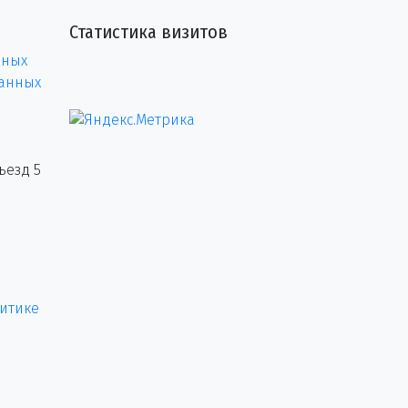
Статистика визитов
нных
данных
ъезд 5
итике