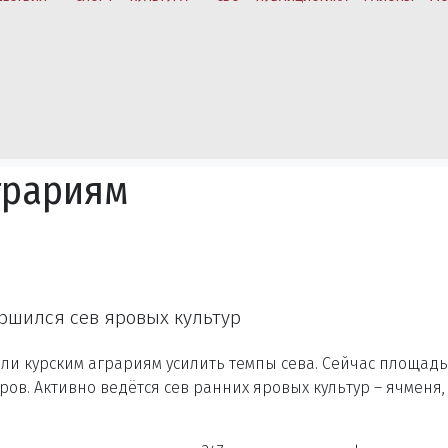
грариям
ершился сев яровых культур
и курским аграриям усилить темпы сева. Сейчас площадь
аров. Активно ведётся сев ранних яровых культур – ячменя,