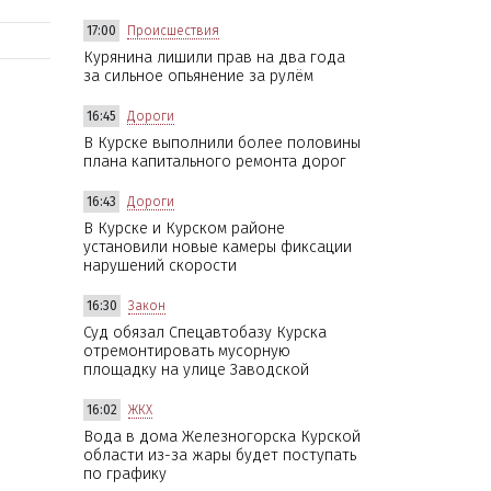
17:00
Происшествия
Курянина лишили прав на два года
за сильное опьянение за рулём
16:45
Дороги
В Курске выполнили более половины
плана капитального ремонта дорог
16:43
Дороги
В Курске и Курском районе
установили новые камеры фиксации
нарушений скорости
16:30
Закон
Суд обязал Спецавтобазу Курска
отремонтировать мусорную
площадку на улице Заводской
16:02
ЖКХ
Вода в дома Железногорска Курской
области из-за жары будет поступать
по графику