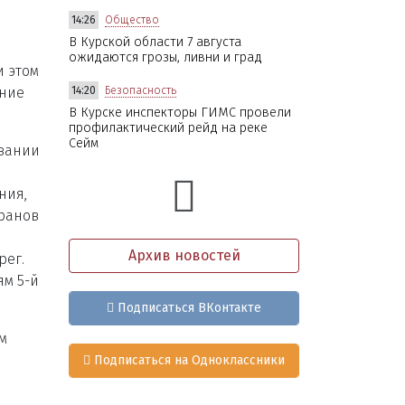
14:26
Общество
В Курской области 7 августа
ожидаются грозы, ливни и град
 этом
ание
14:20
Безопасность
В Курске инспекторы ГИМС провели
профилактический рейд на реке
Сейм
овании
ния,
аранов
Архив новостей
рег.
ям 5-й
Подписаться ВКонтакте
м
Подписаться на Одноклассники