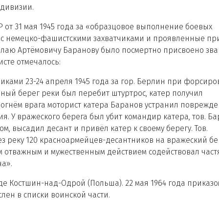
 дивизии.
 от 31 мая 1945 года за «образцовое выполнение боевых
с немецко-фашистскими захватчиками и проявленные при
колаю Артёмовичу Баранову было посмертно присвоено зв
исте отмечалось:
иками 23-24 апреля 1945 года за гор. Берлин при форсир
ный берег реки был перебит штуртрос, катер получил
огнём врага моторист катера Баранов устранил поврежде
. У вражеского берега был убит командир катера, тов. Б
, высадил десант и привёл катер к своему берегу. Тов.
з реку 120 красноармейцев-десантников на вражеский бе
м отважным и мужественным действием содействовал част
а».
де Костшин-над-Одрой (Польша). 22 мая 1964 года приказо
лен в списки воинской части.