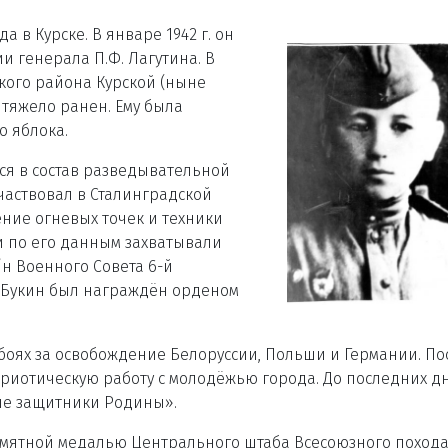
а в Курске. В январе 1942 г. он
ии генерала П.Ф. Лагутина. В
кого района Курской (ныне
 тяжело ранен. Ему была
о яблока.
ся в состав разведывательной
участвовал в Сталинградской
ние огневых точек и техники
и по его данным захватывали
/н Военного Совета 6-й
 Букин был награждён орденом
в боях за освобождение Белоруссии, Польши и Германии. По
триотическую работу с молодёжью города. До последних д
ые защитники Родины».
 памятной медалью Центрального штаба Всесоюзного поход