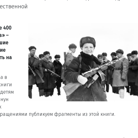
ественной
е 400
в» –
вшие
шие
ть на
а в
книги
 детям
анун
х
кращениями публикуем фрагменты из этой книги.