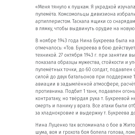
«Меня тянуло к пушкам. Я украдкой изучал
пулемёта. Комсомольцы дивизиона избрали 
артиллеристом. Таскала ящики со снарядам
в лямку, чтобы выдвинуть орудие на нову
В ноябре 1943 года Нина Букреева была н
отмечалось: «Тов. Букреева в бою действуе
техникой. 27 октября 1943 г. при занятии вы
показала образцы мужества, стойкости и 
пулемётных точки, до 60 солдат, подавлен 
силой до двух батальонов при поддержке 
авиации в задымлённой атмосфере, расчёт,
противника. Подбит 1 танк, подавлен огонь
контратаку, но твёрдая рука т. Букреевой 
смерть и панику у врага. Все атаки были от
за хладнокровие и выдержку т. Букреева д
Нина Луценко так вспоминала о бое в Жито
шума, воя и грохота боя болела голова, ло