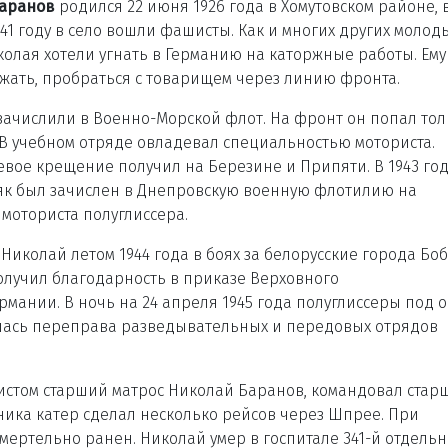
аранов
родился 22 июня 1926 года в Хомутовском районе, 
941 году в село вошли фашисты. Как и многих других молод
олая хотели угнать в Германию на каторжные работы. Ему
ежать, пробраться с товарищем через линию фронта.
зачислили в Военно-Морской флот. На фронт он попал тол
 В учебном отряде овладевал специальностью моториста.
вое крещение получил на Березине и Припяти. В 1943 год
к был зачислен в Днепровскую военную флотилию на
моториста полуглиссера.
Николай летом 1944 года в боях за белорусские города Бо
олучил благодарность в приказе Верховного
мании. В ночь на 24 апреля 1945 года полуглиссеры под 
лась переправа разведывательных и передовых отрядов
ристом старший матрос Николай Баранов, командовал стар
ника катер сделал несколько рейсов через Шпрее. При
ертельно ранен. Николай умер в госпитале 341-й отдель