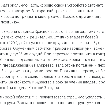
а материальную часть, хорошо освоив устройство автомата 
меня комсоргом. За короткий срок я стала опытным
и весом по тридцать килограммов. Вместе с другими впря
ю позицию».
аграждена орденом Красной Звезды. В её наградном листе
т дерзко, смело и решительно. Отлично владеет боевой
соты 120,2, действуя в составе орудийного расчёта т. Букре
упорства. Оружейным расчётом прямой наводкой уничтожен
огонь двух 37-мм орудий. При переходе противника в конт
10 танков под сильным артогнем и массированным налёто
 где заряжающим т. Букреева, вела огонь по танкам и пех
 3-х пулемётов и двух миномётов. Противник переходил 3 
не дрогнула, она смело подавала снаряды в канал ствола, с
биты. За стойкость и мужество в бою, за умение владеть ор
остойна ордена Красной Звезды».
мирской области: «…Я почувствовала страшную усталость. 
мило руки. Рядом от осколочного ранения в грудь умирал