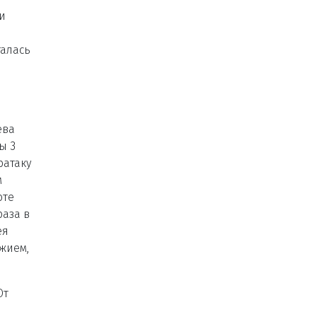
и
галась
ева
ы 3
ратаку
м
оте
раза в
ея
ужием,
От