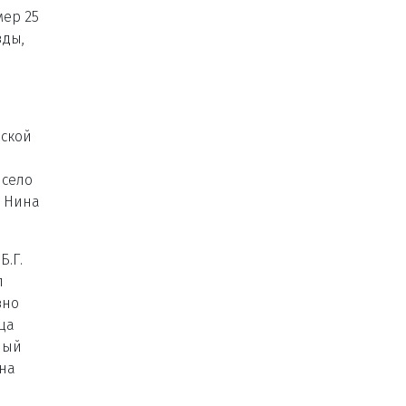
мер 25
зды,
рской
 село
. Нина
.Г.
л
вно
ца
ный
вна