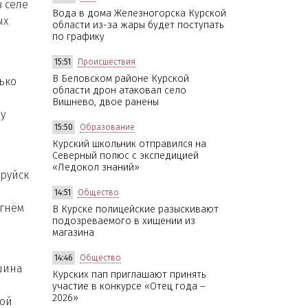
в селе
Вода в дома Железногорска Курской
ых
области из-за жары будет поступать
по графику
15:51
Происшествия
В Беловском районе Курской
ько
области дрон атаковал село
Вишнево, двое ранены
у
15:50
Образование
Курский школьник отправился на
Северный полюс с экспедицией
«Ледокол знаний»
бруйск
14:51
Общество
огнём
В Курске полицейские разыскивают
подозреваемого в хищении из
магазина
14:46
Общество
шина
Курских пап приглашают принять
участие в конкурсе «Отец года –
2026»
ной