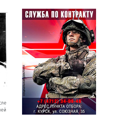
сле
ней
а