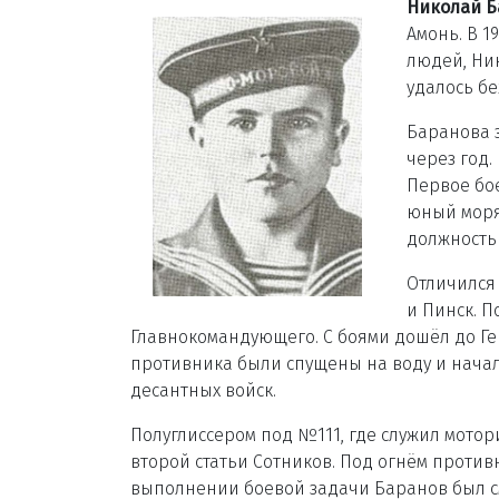
Николай Б
Амонь. В 1
людей, Ник
удалось б
Баранова 
через год.
Первое бое
юный моря
должность 
Отличился 
и Пинск. П
Главнокомандующего. С боями дошёл до Гер
противника были спущены на воду и нача
десантных войск.
Полуглиссером под №111, где служил мото
второй статьи Сотников. Под огнём против
выполнении боевой задачи Баранов был см