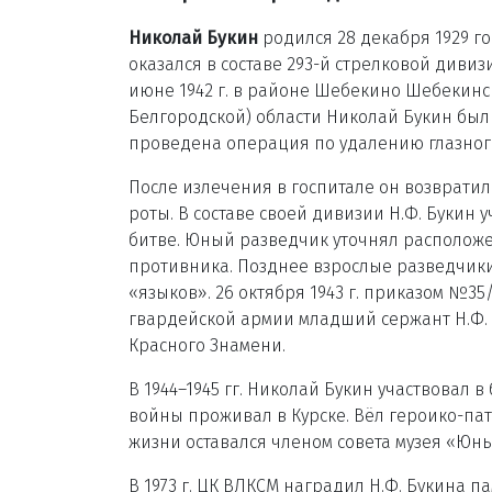
Николай Букин
родился 28 декабря 1929 год
оказался в составе 293-й стрелковой дивиз
июне 1942 г. в районе Шебекино Шебекинс
Белгородской) области Николай Букин был
проведена операция по удалению глазног
После излечения в госпитале он возвратил
роты. В составе своей дивизии Н.Ф. Букин 
битве. Юный разведчик уточнял расположе
противника. Позднее взрослые разведчик
«языков». 26 октября 1943 г. приказом №35
гвардейской армии младший сержант Н.Ф.
Красного Знамени.
В 1944–1945 гг. Николай Букин участвовал 
войны проживал в Курске. Вёл героико-па
жизни оставался членом совета музея «Юн
В 1973 г. ЦК ВЛКСМ наградил Н.Ф. Букина