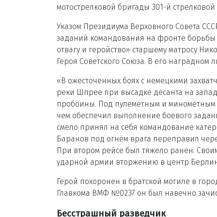
мотострелковой бригады 301-й стрелковой
Указом Президиума Верховного Совета СССР
заданий командования на фронте борьбы 
отвагу и геройство» старшему матросу Ни
Героя Советского Союза. В его наградном л
«В ожесточенных боях с немецкими захватч
реки Шпрее при высадке десанта на запад
пробоины. Под пулемётным и миномётным 
чем обеспечил выполнение боевого задания
смело принял на себя командование катером
Баранов под огнём врага переправил чере
При втором рейсе был тяжело ранен. Свои
ударной армии вторжению в центр Берлин
Герой похоронен в братской могиле в горо
Главкома ВМФ №0237 он был навечно зачис
Бесстрашный разведчик