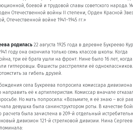
юционной, боевой и трудовой славы советского народа. У
 Орден Отечественной войны II степени, Орден Красной Зве
, Отечественной войне 1941–1945 гг.»
еева родилась
22 августа 1925 года в деревне Букреево Ку
1941 году она окончила только семь классов школы. Когда
ойна, три её брата ушли на фронт. Нине было 16 лет, когда
ли гитлеровцы. Фашисты расстреляли её одноклассников
отомстить за гибель друзей.
бождения села Букреева попросила комиссара дивизиона Б
 направить её к артиллеристам. Комиссар вначале отказа
просьбе. Но мать попросила: «Возьмите, я её знаю – всё ра
ачала девушка была санинструктором роты. В качестве бой
 расчета была зачислена в 209-й отдельный истребитель
ковый дивизион 121-й стрелковой дивизии. Нина Сергее
поминала: