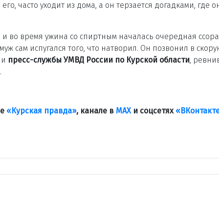
его, часто уходит из дома, а он терзается догадками, где о
, и во время ужина со спиртным началась очередная ссора
ж сам испугался того, что натворил. Он позвонил в скору
ии
пресс-службы УМВД России по Курской области
, ревни
.
ле
«Курская правда»
, канале в
МАХ
и соцсетях
«ВКонтакт