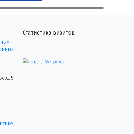
Статистика визитов
нных
данных
ъезд 5
итике