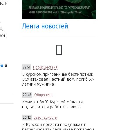
на и
.
Лента новостей
ю,
вец
е»
и
22:51
Происшествия
В курском приграничье беспилотник
ВСУ атаковал частный дом, погиб 57-
летний мужчина
20:48
Общество
Комитет ЗАГС Курской области
подвел итоги работы за июль
20:12
Безопасность
В Курской области продолжают
патрулировать леса из-за пожарной