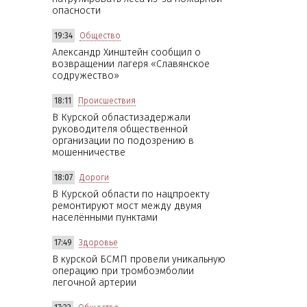
опасности
19:34
Общество
Александр Хинштейн сообщил о
возвращении лагеря «Славянское
содружество»
18:11
Происшествия
В Курской областизадержали
руководителя общественной
организации по подозрению в
мошенничестве
18:07
Дороги
В Курской области по нацпроекту
ремонтируют мост между двумя
населёнными пунктами
17:49
Здоровье
В курской БСМП провели уникальную
операцию при тромбоэмболии
легочной артерии