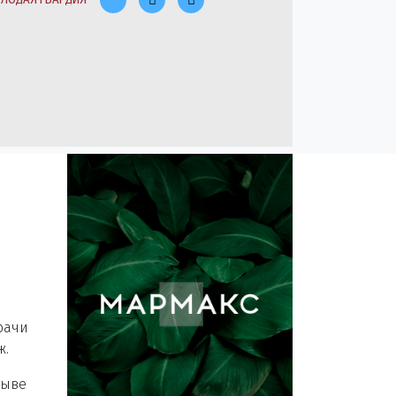
рачи
ж.
рыве