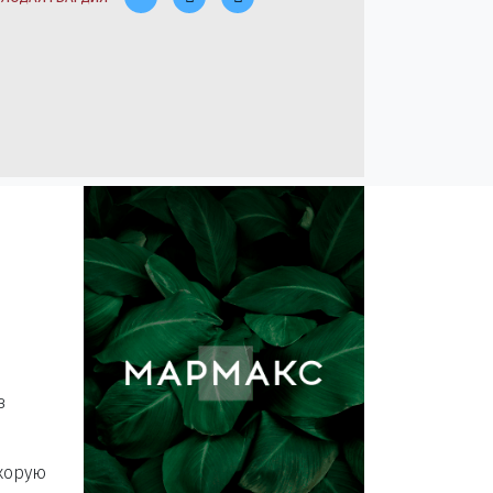
в
скорую