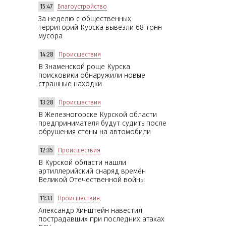
15:47
Благоустройство
За неделю с общественных
территорий Курска вывезли 68 тонн
мусора
14:28
Происшествия
В Знаменской роще Курска
поисковики обнаружили новые
страшные находки
13:28
Происшествия
В Железногорске Курской области
предпринимателя будут судить после
обрушения стены на автомобили
12:35
Происшествия
В Курской области нашли
артиллерийский снаряд времён
Великой Отечественной войны
11:33
Происшествия
Александр Хинштейн навестил
пострадавших при последних атаках