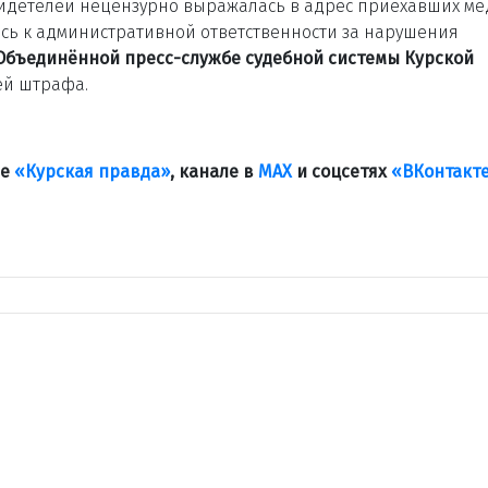
свидетелей нецензурно выражалась в адрес приехавших ме
ь к административной ответственности за нарушения
Объединённой пресс-службе судебной системы Курской
ей штрафа.
ле
«Курская правда»
, канале в
МАХ
и соцсетях
«ВКонтакт