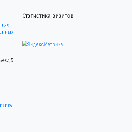
Статистика визитов
нных
данных
ъезд 5
итике