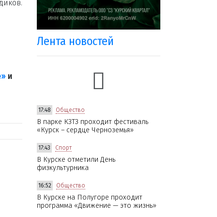
диков.
Лента новостей
е»
и
17:48
Общество
В парке КЗТЗ проходит фестиваль
«Курск – сердце Черноземья»
17:43
Спорт
В Курске отметили День
физкультурника
16:52
Общество
В Курске на Полугоре проходит
программа «Движение — это жизнь»