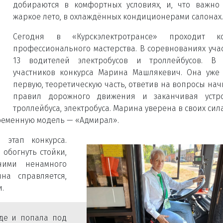
добираются в комфортных условиях, и, что важно
жаркое лето, в охлаждённых кондиционерами салонах.
Сегодня в «Курскэлектротрансе» проходит ко
профессионального мастерства. В соревнованиях уча
13 водителей электробусов и троллейбусов. В 
участников конкурса Марина Машлякевич. Она уже
первую, теоретическую часть, ответив на вопросы нач
правил дорожного движения и заканчивая устро
троллейбуса, электробуса. Марина уверена в своих сила
временную модель — «Адмирал».
 этап конкурса.
обогнуть стойки,
ними ненамного
на справляется,
.
оде и попала под