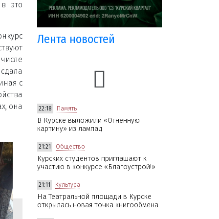
 в это
нкурс
Лента новостей
ствуют
числе
 сдала
иная с
йства
х, она
22:18
Память
В Курске выложили «Огненную
картину» из лампад
21:21
Общество
Курских студентов приглашают к
участию в конкурсе «Благоустрой!»
21:11
Культура
На Театральной площади в Курске
открылась новая точка книгообмена