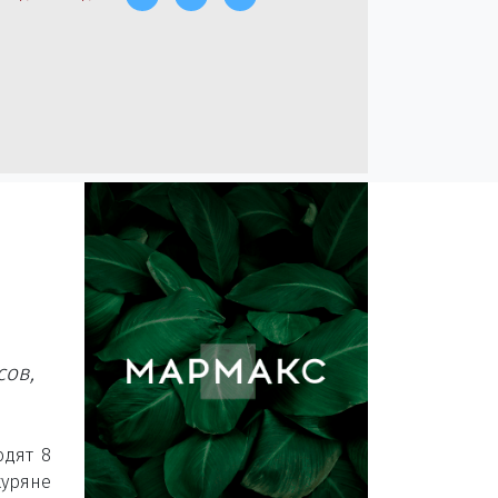
сов,
одят 8
куряне