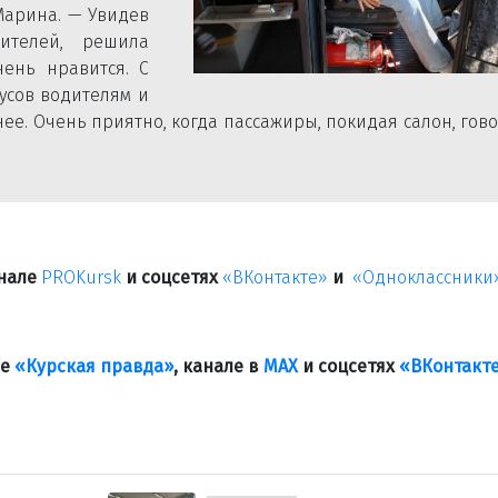
Марина. — Увидев
ителей, решила
чень нравится. С
усов водителям и
ее. Очень приятно, когда пассажиры, покидая салон, гов
анале
PROKursk
и соцсетях
«ВКонтакте»
и
«Одноклассники
ле
«Курская правда»
, канале в
МАХ
и соцсетях
«ВКонтакт