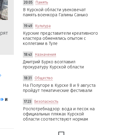
20:05
Память
В Курской области увековечат
память военкора Галины Санько
19:49
Культура
орят
Курские представители креативного
кластера обменялись опытом с
коллегами в Туле
18:43
Назначения
Дмитрий Бурко возглавил
прокуратуру Курской области
»
18:31
Общество
На Полугоре в Курске 8 и 9 августа
пройдут тематические фестивали
е»
и
17:23
Безопасность
Роспотребнадзор: вода и песок на
официальных пляжах Курской
области соответствуют нормам