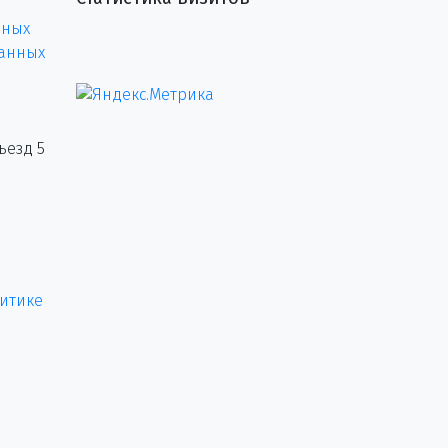
нных
данных
ъезд 5
итике