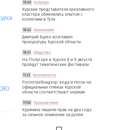
19:49
Культура
Курские представители креативного
кластера обменялись опытом с
курса
коллегами в Туле
18:43
Назначения
Дмитрий Бурко возглавил
прокуратуру Курской области
18:31
Общество
На Полугоре в Курске 8 и 9 августа
пройдут тематические фестивали
17:23
Безопасность
Роспотребнадзор: вода и песок на
официальных пляжах Курской
 СВО
области соответствуют нормам
17:00
Происшествия
Курянина лишили прав на два года
за сильное опьянение за рулём