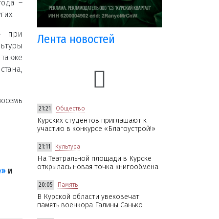
года –
гих.
» при
Лента новостей
льтуры
также
тана,
восемь
21:21
Общество
Курских студентов приглашают к
участию в конкурсе «Благоустрой!»
21:11
Культура
На Театральной площади в Курске
открылась новая точка книгообмена
е»
и
20:05
Память
В Курской области увековечат
память военкора Галины Санько