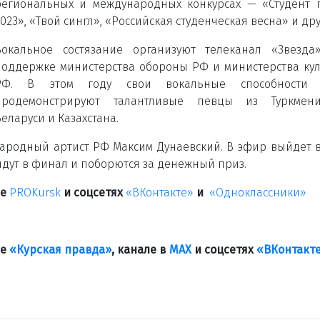
региональных и международных конкурсах — «Студент 
023», «Твой сингл», «Российская студенческая весна» и дру
Вокальное состязание организуют телеканал «Звезда
поддержке министерства обороны РФ и министерства ку
РФ. В этом году свои вокальные способности 
продемонстрируют талантливые певцы из Туркменис
еларуси и Казахстана.
ародный артист РФ Максим Дунаевский. В эфир выйдет 
дут в финал и поборются за денежный приз.
ле
PROKursk
и соцсетях
«ВКонтакте»
и
«Одноклассники»
ле
«Курская правда»
, канале в
МАХ
и соцсетях
«ВКонтакт