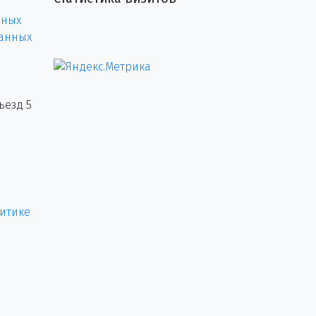
нных
данных
ъезд 5
итике