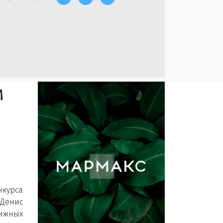
м
курса
Денис
тижных