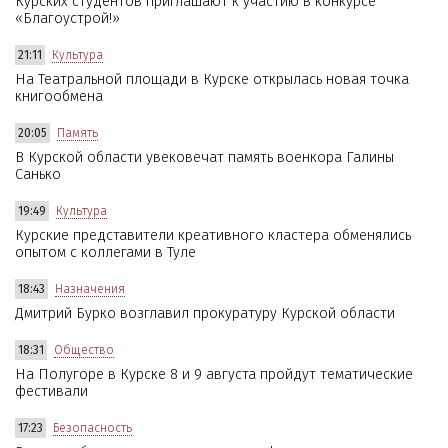
Курских студентов приглашают к участию в конкурсе
«Благоустрой!»
21:11
Культура
На Театральной площади в Курске открылась новая точка
книгообмена
20:05
Память
В Курской области увековечат память военкора Галины
Санько
19:49
Культура
Курские представители креативного кластера обменялись
опытом с коллегами в Туле
18:43
Назначения
Дмитрий Бурко возглавил прокуратуру Курской области
18:31
Общество
На Полугоре в Курске 8 и 9 августа пройдут тематические
фестивали
17:23
Безопасность