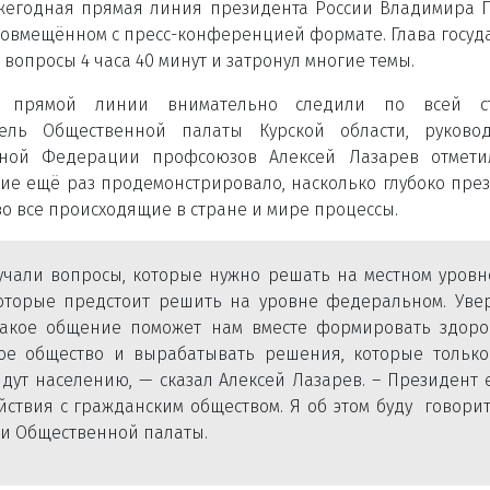
жегодная прямая линия президента России Владимира 
совмещённом с пресс-конференцией формате. Глава госуд
 вопросы 4 часа 40 минут и затронул многие темы.
 прямой линии внимательно следили по всей ст
ель Общественной палаты Курской области, руковод
ной Федерации профсоюзов Алексей Лазарев отметил
ие ещё раз продемонстрировало, насколько глубоко пре
о все происходящие в стране и мире процессы.
учали вопросы, которые нужно решать на местном уровн
которые предстоит решить на уровне федеральном. Увер
такое общение поможет нам вместе формировать здоро
ое общество и вырабатывать решения, которые только
йдут населению, — сказал Алексей Лазарев. – Президент
ствия с гражданским обществом. Я об этом буду говори
и Общественной палаты.