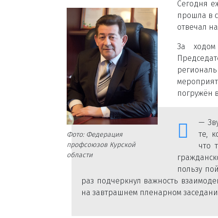
Сегодня е
прошла в 
отвечал на
За ходом
Председат
региональ
мероприят
погружён в
— Зв
те, 
Фото: Федерация
профсоюзов Курской
что 
области
гражданск
пользу по
раз подчеркнул важность взаимодей
на завтрашнем пленарном заседани