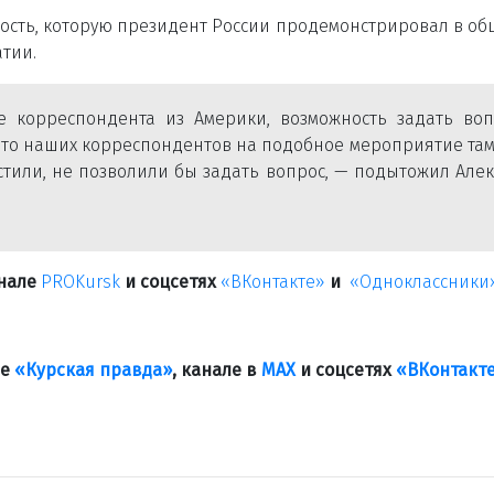
ытость, которую президент России продемонстрировал в о
тии.
е корреспондента из Америки, возможность задать воп
что наших корреспондентов на подобное мероприятие та
устили, не позволили бы задать вопрос, — подытожил Але
анале
PROKursk
и соцсетях
«ВКонтакте»
и
«Одноклассники
ле
«Курская правда»
, канале в
МАХ
и соцсетях
«ВКонтакт