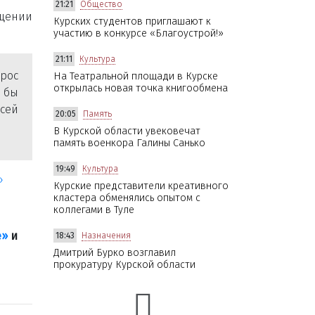
21:21
Общество
бщении
Курских студентов приглашают к
участию в конкурсе «Благоустрой!»
21:11
Культура
рос
На Театральной площади в Курске
открылась новая точка книгообмена
м бы
ксей
20:05
Память
В Курской области увековечат
память военкора Галины Санько
19:49
Культура
»
Курские представители креативного
кластера обменялись опытом с
коллегами в Туле
е»
и
18:43
Назначения
Дмитрий Бурко возглавил
прокуратуру Курской области