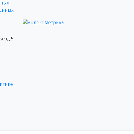
нных
данных
ъезд 5
итике