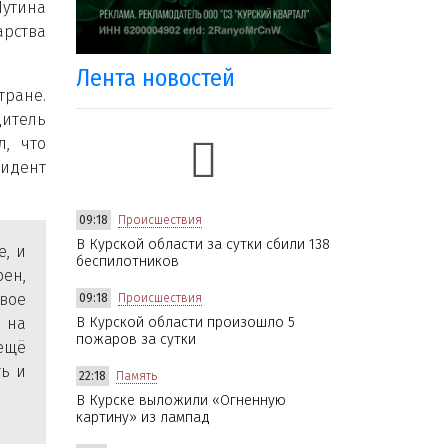
Путина
арства
Лента новостей
ране.
итель
, что
зидент
09:18
Происшествия
В Курской области за сутки сбили 138
е, и
беспилотников
ен,
вое
09:18
Происшествия
 на
В Курской области произошло 5
пожаров за сутки
 ещё
ть и
22:18
Память
В Курске выложили «Огненную
картину» из лампад