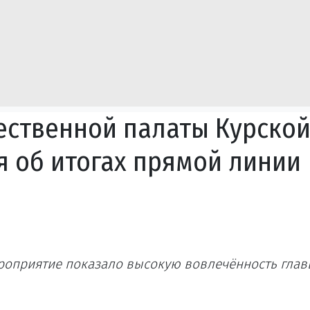
ественной палаты Курско
я об итогах прямой линии
ероприятие показало высокую вовлечённость гла