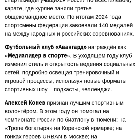
спартакиады учащихся России по всестилевому
карате, где куряне заняли третье
общекомандное место. По итогам 2024 года
спортсмены федерации завоевали 140 медалей
на международных и российских соревнованиях.
Футбольный клуб «Авангард»
награждён как
Медиалидер в спорте
«
». В уходящем году клуб
изменил стиль и открытость ведения социальных
сетей, подробно освещая тренировочный и
игровой процессы, используя новые форматы
спортивных шоу – подкасты, челленджи.
Алексей Конев
признан лучшим спортивным
волонтёром. В этом году он помогал на
чемпионате России по биатлону в Тюмени; на
«Тропе богатыря» на Коренской ярмарке; на
гонках героев URBAN в Москве; на