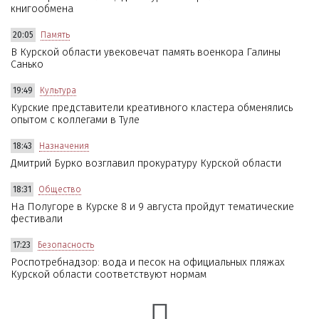
книгообмена
20:05
Память
В Курской области увековечат память военкора Галины
Санько
19:49
Культура
Курские представители креативного кластера обменялись
опытом с коллегами в Туле
18:43
Назначения
Дмитрий Бурко возглавил прокуратуру Курской области
18:31
Общество
На Полугоре в Курске 8 и 9 августа пройдут тематические
фестивали
17:23
Безопасность
Роспотребнадзор: вода и песок на официальных пляжах
Курской области соответствуют нормам