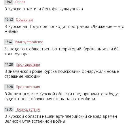
17:43
Спорт
В Курске отметили День физкультурника
16:52
Общество
В Курске на Полугоре проходит программа «Движение — это
жизнь»
15:47
Благоустройство
За неделю с общественных территорий Курска вывезли 68
тонн мусора
14:28
Происшествия
В Знаменской роще Курска поисковики обнаружили новые
страшные находки
13:28
Происшествия
В Железногорске Курской области предпринимателя будут
судить после обрушения стены на автомобили
12:35
Происшествия
В Курской области нашли артиллерийский снаряд времён
Великой Отечественной войны