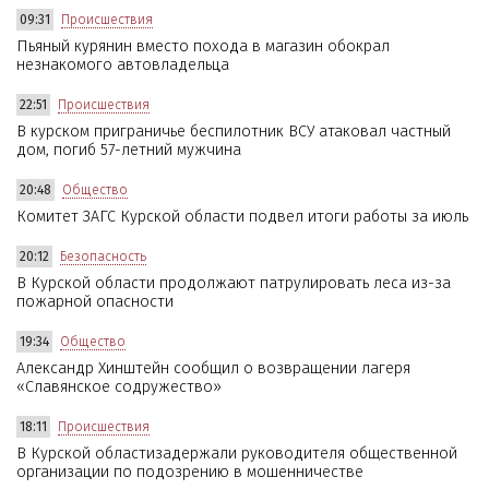
09:31
Происшествия
Пьяный курянин вместо похода в магазин обокрал
незнакомого автовладельца
22:51
Происшествия
В курском приграничье беспилотник ВСУ атаковал частный
дом, погиб 57-летний мужчина
20:48
Общество
Комитет ЗАГС Курской области подвел итоги работы за июль
20:12
Безопасность
В Курской области продолжают патрулировать леса из-за
пожарной опасности
19:34
Общество
Александр Хинштейн сообщил о возвращении лагеря
«Славянское содружество»
18:11
Происшествия
В Курской областизадержали руководителя общественной
организации по подозрению в мошенничестве