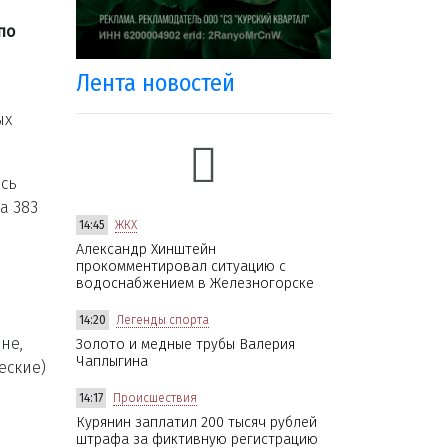
по
Лента новостей
ых
ось
а 383
14:45
ЖКХ
Александр Хинштейн
прокомментировал ситуацию с
водоснабжением в Железногорске
14:20
Легенды спорта
не,
Золото и медные трубы Валерия
Чаплыгина
еские)
14:17
Происшествия
Курянин заплатил 200 тысяч рублей
штрафа за фиктивную регистрацию