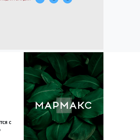
тся с
о