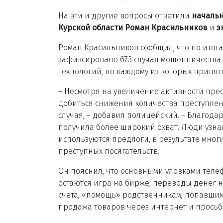
На эти и другие вопросы ответили
начальн
Курской области Роман Красильников
и
э
Роман Красильников сообщил, что по итога
зафиксировано 673 случая мошенничеств
технологий, по каждому из которых принят
– Несмотря на увеличение активности пре
добиться снижения количества преступлени
случая, – добавил полицейский. – Благод
получила более широкий охват. Люди узнал
используются предлоги, в результате мно
преступных посягательств.
Он пояснил, что основными уловками теле
остаются игра на бирже, переводы денег 
счета, «помощь» родственникам, попавшим 
продажа товаров через интернет и просьба