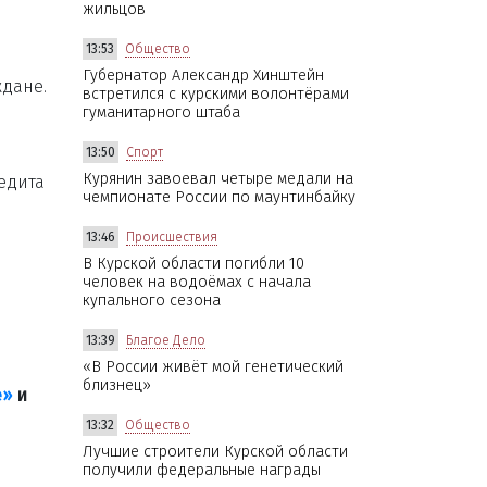
жильцов
13:53
Общество
Губернатор Александр Хинштейн
ждане.
встретился с курскими волонтёрами
гуманитарного штаба
13:50
Спорт
Курянин завоевал четыре медали на
редита
чемпионате России по маунтинбайку
13:46
Происшествия
В Курской области погибли 10
человек на водоёмах с начала
купального сезона
13:39
Благое Дело
«В России живёт мой генетический
близнец»
е»
и
13:32
Общество
Лучшие строители Курской области
получили федеральные награды