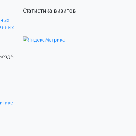
Статистика визитов
нных
данных
ъезд 5
итике