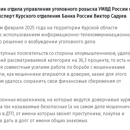
ик отдела управления уголовного розыска УМВД России 
ксперт Курского отделения Банка России Виктор Садуев
.
м февраля 2025 года на территории Курской области
а с использованием информационно-телекоммуникационн
о решение о возбуждении уголовного дела.
ступных посягательств со стороны злоумышленников, удал
й рассматриваемой категории на 36,3 процента, то есть н
аря совместным усилиям работа по борьбе с мошенниками
и, как мошенники втираются в доверие, какие для этого
гим удалось сохранить свои финансовые сбережения от
фонных мошенников, на которые ведутся доверчивые куря
на так называемые безопасные (а на самом деле мошеннич
в ДТП, от имени которых звонят преступники, покупка и
 дать в долг от имени общих знакомых.