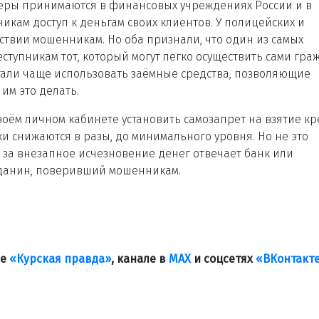
еры принимаются в финансовых учреждениях России и в
никам доступ к деньгам своих клиентов. У полицейских и
твии мошенникам. Но оба признали, что один из самых
тупникам тот, который могут легко осуществить сами гра
тали чаще использовать заёмные средства, позволяющие
им это делать.
своём личном кабинете установить самозапрет на взятие к
ки снижаются в разы, до минимального уровня. Но не это
н, за внезапное исчезновение денег отвечает банк или
жданин, поверивший мошенникам.
ле
«Курская правда»
, канале в
МАХ
и соцсетях
«ВКонтакт