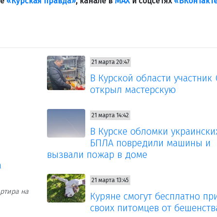
ле
«Курская правда»
, канале в
МАХ
и соцсетях
«ВКонтакт
21 марта 20:47
В Курской области участник
открыл мастерскую
21 марта 14:42
В Курске обломки украински
БПЛА повредили машины и
вызвали пожар в доме
а
21 марта 13:45
ртира на
Куряне смогут бесплатно пр
своих питомцев от бешенств