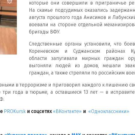
которые они совершили в приграничье ре
На скамье подсудимых оказались задержан
августа прошлого года Анисимов и Лабунски
воевали на стороне отдельной механизиро
бригады ВФУ.
Следственные органы установили, что бое
Кореневском и Суджанском районах Ку
области запугивали мирных граждан ору
выгоняли людей из домов, мешали эвак
граждан, а также стреляли по российским во
овными в терроризме и приговорил каждого к лишению с
е три года в тюрьме, а оставшиеся 13 лет — в исправит
Ф.
ле
PROKursk
и соцсетях
«ВКонтакте»
и
«Одноклассники»