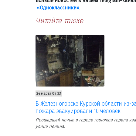
Больше новостей в нашем Telegram-кана
«Одноклассники»
.
Читайте также
24 марта 09:33
В Железногорске Курской области из-з
пожара эвакуировали 10 человек
Прошедшей ночью в городе горняков горела ква
улице Ленина.