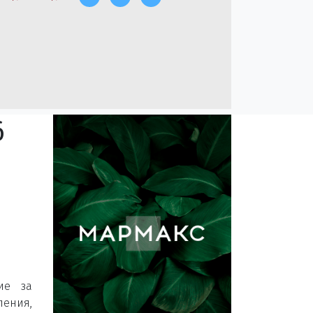
6
ие за
ения,