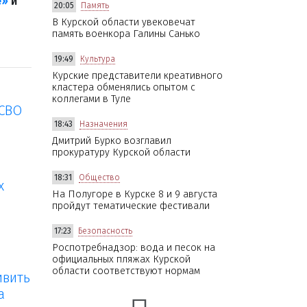
е»
и
20:05
Память
В Курской области увековечат
память военкора Галины Санько
19:49
Культура
Курские представители креативного
кластера обменялись опытом с
коллегами в Туле
 СВО
18:43
Назначения
Дмитрий Бурко возглавил
прокуратуру Курской области
18:31
Общество
х
На Полугоре в Курске 8 и 9 августа
пройдут тематические фестивали
17:23
Безопасность
Роспотребнадзор: вода и песок на
официальных пляжах Курской
области соответствуют нормам
ивить
а