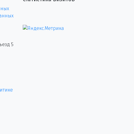
нных
данных
ъезд 5
итике