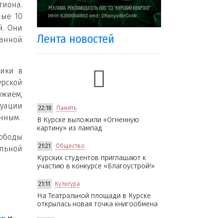
гиона.
ные 10
й. Они
Лента новостей
ванной
вики в
рской
жием,
уации
22:18
Память
енным.
В Курске выложили «Огненную
картину» из лампад
вободы
21:21
Общество
ельной
Курских студентов приглашают к
участию в конкурсе «Благоустрой!»
21:11
Культура
На Театральной площади в Курске
открылась новая точка книгообмена