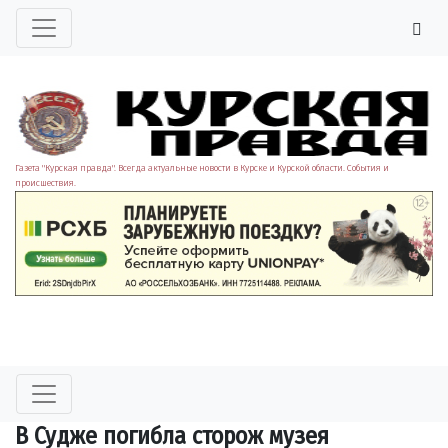
Газета "Курская правда". Всегда актуальные новости в Курске и Курской области. События и
происшествия.
В Судже погибла сторож музея