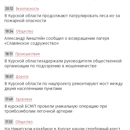
20:12
Безопасность
В Курской области продолжают патрулировать леса из-за
пожарной опасности
19:34
Общество
Александр Хинштейн сообщил о возвращении лагеря
«Славянское содружество»
18:11
Происшествия
В Курской областизадержали руководителя общественной
организации по подозрению в мошенничестве
18:07
Дороги
В Курской области по нацпроекту ремонтируют мост между
двумя населёнными пунктами
17:49
Здоровье
В курской БСМП провели уникальную операцию при
тромбоэмболии легочной артерии
17:33
Общество
На Никитском кладбище в Курске нашли серебряный крест