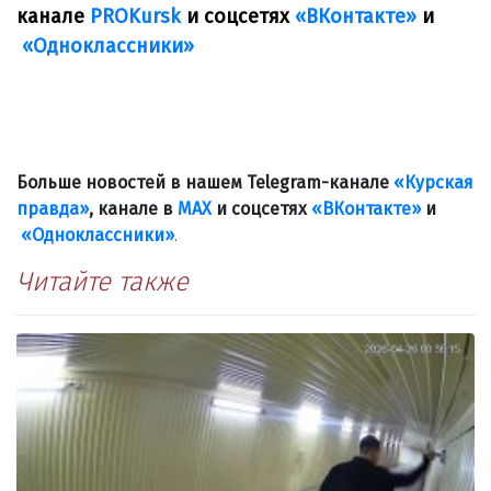
канале
PROKursk
и соцсетях
«ВКонтакте»
и
«Одноклассники»
Больше новостей в нашем Telegram-канале
«Курская
правда»
, канале в
МАХ
и соцсетях
«ВКонтакте»
и
«Одноклассники»
.
Читайте также