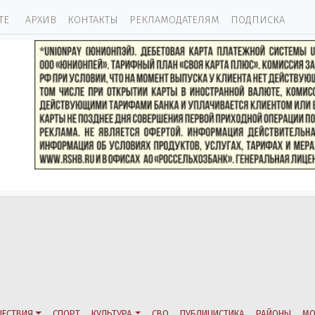
ТЕ
АРХИВ
КОНТАКТЫ
РЕКЛАМОДАТЕЛЯМ
ПОДПИСКА
ЕСТВИЯ
СПОРТ
КУЛЬТУРА
СВО
ПУБЛИЦИСТИКА
РАЙОНЫ
МО