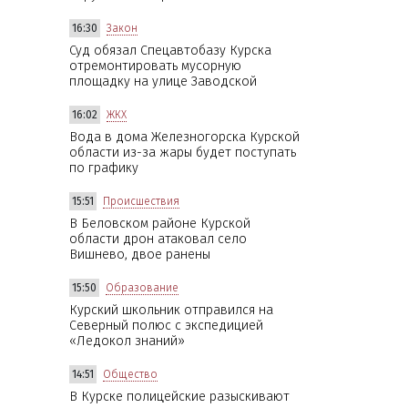
16:30
Закон
Суд обязал Спецавтобазу Курска
отремонтировать мусорную
площадку на улице Заводской
16:02
ЖКХ
Вода в дома Железногорска Курской
области из-за жары будет поступать
по графику
15:51
Происшествия
В Беловском районе Курской
области дрон атаковал село
Вишнево, двое ранены
15:50
Образование
Курский школьник отправился на
Северный полюс с экспедицией
«Ледокол знаний»
14:51
Общество
В Курске полицейские разыскивают