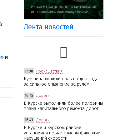
й
Лента новостей
е»
и
17:00
Происшествия
Курянина лишили прав на два года
за сильное опьянение за рулём
16:45
Дороги
В Курске выполнили более половины
плана капитального ремонта дорог
16:43
Дороги
В Курске и Курском районе
установили новые камеры фиксации
нарушений скорости