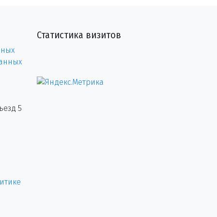
Статистика визитов
нных
данных
ъезд 5
итике