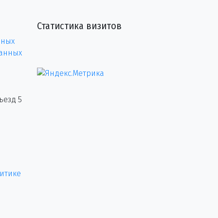
Статистика визитов
нных
данных
ъезд 5
итике