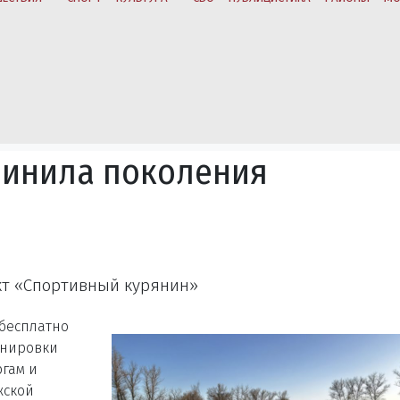
динила поколения
кт «Спортивный курянин»
 бесплатно
енировки
ргам и
жской