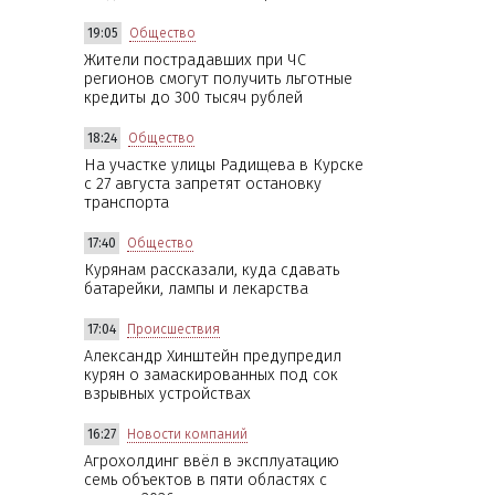
19:05
Общество
Жители пострадавших при ЧС
регионов смогут получить льготные
кредиты до 300 тысяч рублей
18:24
Общество
На участке улицы Радищева в Курске
с 27 августа запретят остановку
транспорта
17:40
Общество
Курянам рассказали, куда сдавать
батарейки, лампы и лекарства
17:04
Происшествия
Александр Хинштейн предупредил
курян о замаскированных под сок
взрывных устройствах
16:27
Новости компаний
Агрохолдинг ввёл в эксплуатацию
семь объектов в пяти областях с