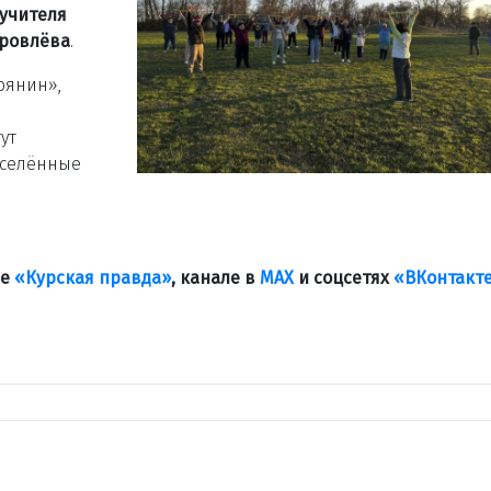
учителя
оровлёва
.
рянин»,
ут
аселённые
ле
«Курская правда»
, канале в
МАХ
и соцсетях
«ВКонтакт