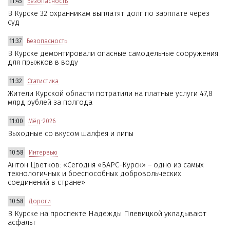
11:45
Безопасность
В Курске 32 охранникам выплатят долг по зарплате через
суд
11:37
Безопасность
В Курске демонтировали опасные самодельные сооружения
для прыжков в воду
11:32
Статистика
Жители Курской области потратили на платные услуги 47,8
млрд рублей за полгода
11:00
Мёд-2026
Выходные со вкусом шалфея и липы
10:58
Интервью
Антон Цветков: «Сегодня «БАРС-Курск» – одно из самых
технологичных и боеспособных добровольческих
соединений в стране»
10:58
Дороги
В Курске на проспекте Надежды Плевицкой укладывают
асфальт