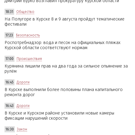
Дмитрий Бурко возглавил прокуратуру Курской области
18:31
Общество
На Полугоре в Курске 8 и 9 августа пройдут тематические
фестивали
17:23
Безопасность
Роспотребнадзор: вода и песок на официальных пляжах
Курской области соответствуют нормам
17:00
Происшествия
Курянина лишили прав на два года за сильное опьянение за
рулём
16:45
Дороги
В Курске выполнили более половины плана капитального
ремонта дорог
16:43
Дороги
В Курске и Курском районе установили новые камеры
фиксации нарушений скорости
16:30
Закон