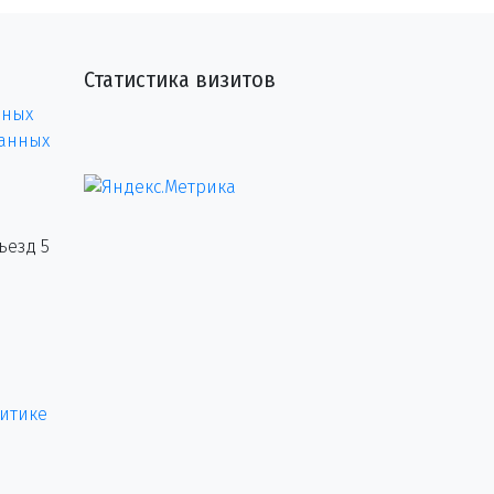
Статистика визитов
нных
данных
ъезд 5
итике