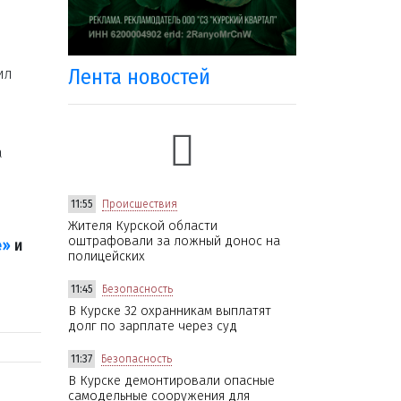
Лента новостей
ил
а
11:55
Происшествия
Жителя Курской области
оштрафовали за ложный донос на
е»
и
полицейских
11:45
Безопасность
В Курске 32 охранникам выплатят
долг по зарплате через суд
11:37
Безопасность
В Курске демонтировали опасные
самодельные сооружения для