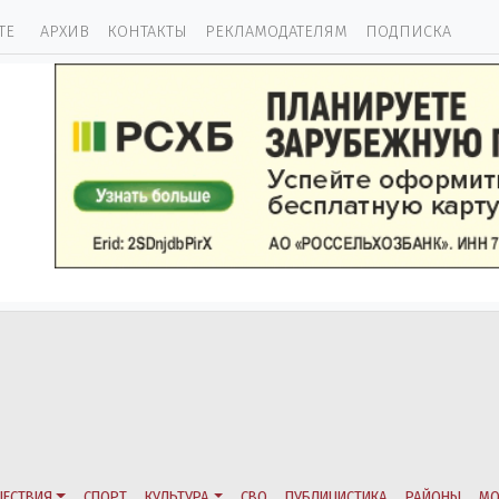
ТЕ
АРХИВ
КОНТАКТЫ
РЕКЛАМОДАТЕЛЯМ
ПОДПИСКА
ЕСТВИЯ
СПОРТ
КУЛЬТУРА
СВО
ПУБЛИЦИСТИКА
РАЙОНЫ
МО