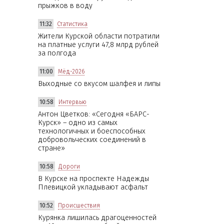
прыжков в воду
11:32
Статистика
Жители Курской области потратили
на платные услуги 47,8 млрд рублей
за полгода
11:00
Мёд-2026
Выходные со вкусом шалфея и липы
10:58
Интервью
Антон Цветков: «Сегодня «БАРС-
Курск» – одно из самых
технологичных и боеспособных
добровольческих соединений в
стране»
10:58
Дороги
В Курске на проспекте Надежды
Плевицкой укладывают асфальт
10:52
Происшествия
Курянка лишилась драгоценностей