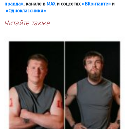
правда»
, канале в
МАХ
и соцсетях
«ВКонтакте»
и
«Одноклассники»
.
Читайте также