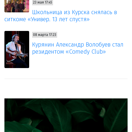
23 мая 17:45
Школьница из Курска снялась в
ситкоме «Универ. 13 лет спустя»
08 марта 17:23
Курянин Александр Волобуев стал
резидентом «Comedy Club»