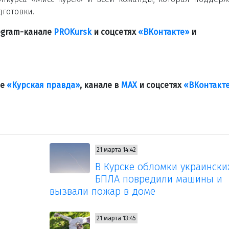
готовки.
legram-канале
PROKursk
и соцсетях
«ВКонтакте»
и
ле
«Курская правда»
, канале в
МАХ
и соцсетях
«ВКонтакт
21 марта 14:42
В Курске обломки украински
БПЛА повредили машины и
вызвали пожар в доме
21 марта 13:45