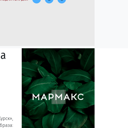
са
урск»,
браза: