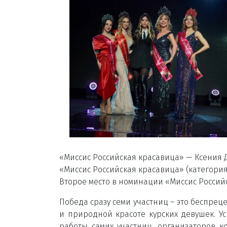
«Миссис Российская красавица» — Ксения 
«Миссис Российская красавица» (категори
Второе место в номинации «Миссис Россий
Победа сразу семи участниц – это беспрец
и природной красоте курских девушек. Ус
работы самих участниц, организаторов к