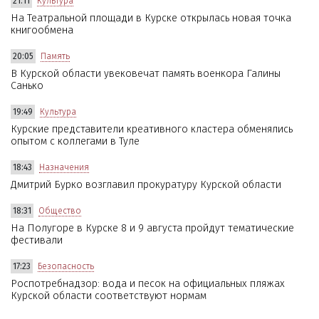
21:11
Культура
На Театральной площади в Курске открылась новая точка
книгообмена
20:05
Память
В Курской области увековечат память военкора Галины
Санько
19:49
Культура
Курские представители креативного кластера обменялись
опытом с коллегами в Туле
18:43
Назначения
Дмитрий Бурко возглавил прокуратуру Курской области
18:31
Общество
На Полугоре в Курске 8 и 9 августа пройдут тематические
фестивали
17:23
Безопасность
Роспотребнадзор: вода и песок на официальных пляжах
Курской области соответствуют нормам