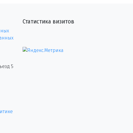
Статистика визитов
нных
данных
ъезд 5
итике