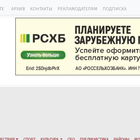
ТЕ
АРХИВ
КОНТАКТЫ
РЕКЛАМОДАТЕЛЯМ
ПОДПИСКА
ЕСТВИЯ
СПОРТ
КУЛЬТУРА
СВО
ПУБЛИЦИСТИКА
РАЙОНЫ
МО