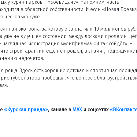
х у курян парков – «Боеву дачу». Напомним, часть
аходится в областной собственности. И если «Новая Боевк
я несколько хуже.
вянная экотропа, за которую заплатили 10 миллионов руб
на уже не в лучшем состоянии, между досками пролегли щел
– наглядная иллюстрация мультфильма «И так сойдёт»! –
что строк гарантии ещё не прошёл, а значит, подрядчику
ранению недочётов.
я роща. Здесь есть хорошие детская и спортивная площад
Врио губернатора пообещал, что вопрос с благоустройство
мя.
ле
«Курская правда»
, канале в
МАХ
и соцсетях
«ВКонтакт