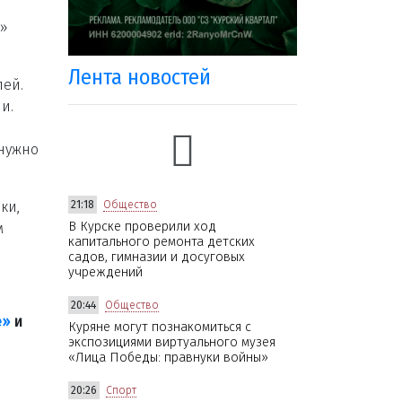
а»
Лента новостей
лей.
и.
 нужно
ки,
21:18
Общество
В Курске проверили ход
м
капитального ремонта детских
садов, гимназии и досуговых
учреждений
20:44
Общество
е»
и
Куряне могут познакомиться с
экспозициями виртуального музея
«Лица Победы: правнуки войны»
20:26
Спорт