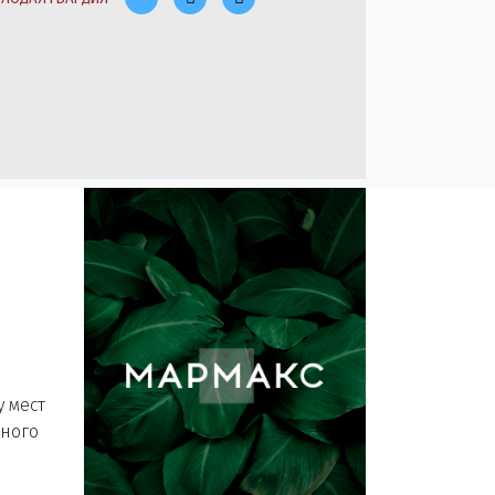
у мест
много