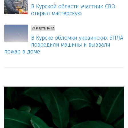
В Курской области участник СВО
открыл мастерскую
21 марта 14:42
В Курске обломки украинских БПЛА
повредили машины и вызвали
пожар в доме