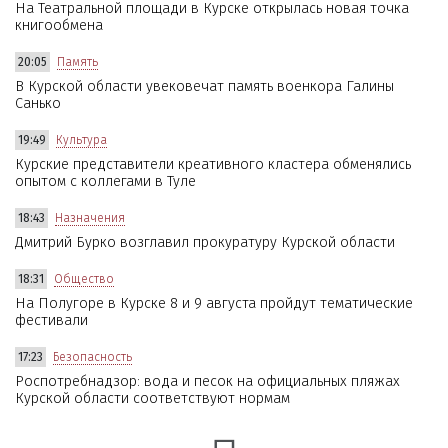
На Театральной площади в Курске открылась новая точка
книгообмена
20:05
Память
В Курской области увековечат память военкора Галины
Санько
19:49
Культура
Курские представители креативного кластера обменялись
опытом с коллегами в Туле
18:43
Назначения
Дмитрий Бурко возглавил прокуратуру Курской области
18:31
Общество
На Полугоре в Курске 8 и 9 августа пройдут тематические
фестивали
17:23
Безопасность
Роспотребнадзор: вода и песок на официальных пляжах
Курской области соответствуют нормам