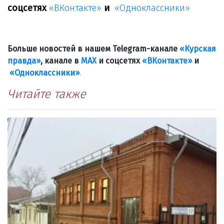
соцсетях
«ВКонтакте»
и
«Одноклассники»
Больше новостей в нашем Telegram-канале
«Курская
правда»
, канале в
МАХ
и соцсетях
«ВКонтакте»
и
«Одноклассники»
.
Читайте также