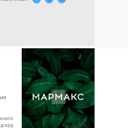
ния
кого
дгард