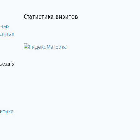
Статистика визитов
нных
данных
ъезд 5
итике