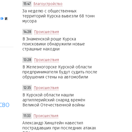
15:47
Благоустройство
За неделю с общественных
территорий Курска вывезли 68 тонн
е»
и
мусора
14:28
Происшествия
В Знаменской роще Курска
поисковики обнаружили новые
страшные находки
13:28
Происшествия
В Железногорске Курской области
предпринимателя будут судить после
обрушения стены на автомобили
12:35
Происшествия
В Курской области нашли
артиллерийский снаряд времён
 СВО
Великой Отечественной войны
11:33
Происшествия
Александр Хинштейн навестил
пострадавших при последних атаках