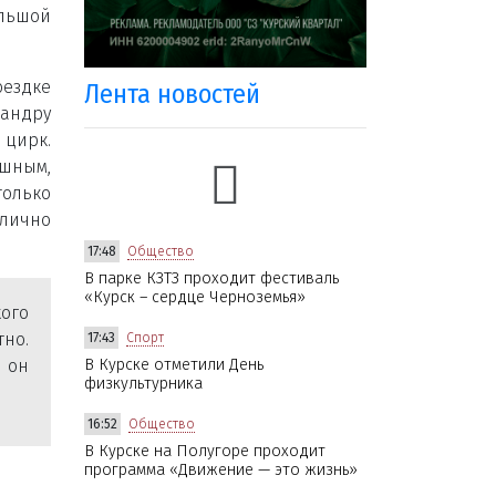
льшой
ездке
Лента новостей
сандру
 цирк.
ашным,
олько
 лично
17:48
Общество
В парке КЗТЗ проходит фестиваль
«Курск – сердце Черноземья»
ого
тно.
17:43
Спорт
 он
В Курске отметили День
физкультурника
16:52
Общество
В Курске на Полугоре проходит
программа «Движение — это жизнь»