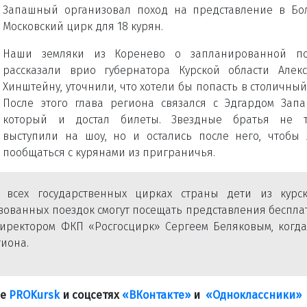
Запашный организовал поход на представление в Бо
Московский цирк для 18 курян.
Наши земляки из Коренево о запланированной по
рассказали врио губернатора Курской области Алек
Хинштейну, уточнили, что хотели бы попасть в столичный
После этого глава региона связался с Эдгардом Зап
который и достал билеты. Звездные братья не т
выступили на шоу, но и остались после него, чтобы
пообщаться с курянами из приграничья.
всех государственных цирках страны дети из курск
ованных поездок смогут посещать представления беспла
иректором ФКП «Росгосцирк» Сергеем Беляковым, когда
гиона.
ле
PROKursk
и соцсетях
«ВКонтакте»
и
«Одноклассники»