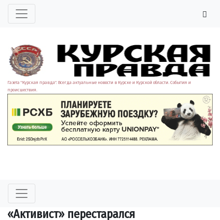
Газета "Курская правда". Всегда актуальные новости в Курске и Курской области. События и
происшествия.
«Активист» перестарался