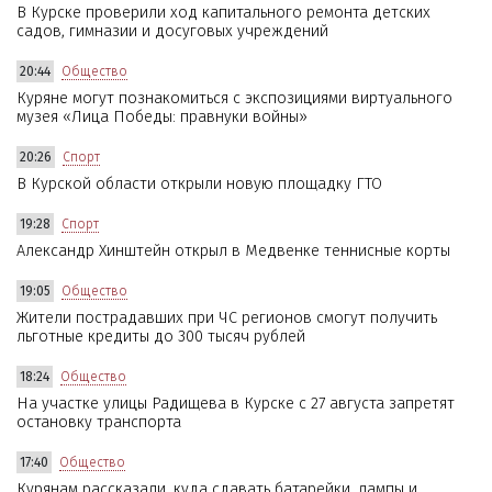
В Курске проверили ход капитального ремонта детских
садов, гимназии и досуговых учреждений
20:44
Общество
Куряне могут познакомиться с экспозициями виртуального
музея «Лица Победы: правнуки войны»
20:26
Спорт
В Курской области открыли новую площадку ГТО
19:28
Спорт
Александр Хинштейн открыл в Медвенке теннисные корты
19:05
Общество
Жители пострадавших при ЧС регионов смогут получить
льготные кредиты до 300 тысяч рублей
18:24
Общество
На участке улицы Радищева в Курске с 27 августа запретят
остановку транспорта
17:40
Общество
Курянам рассказали, куда сдавать батарейки, лампы и