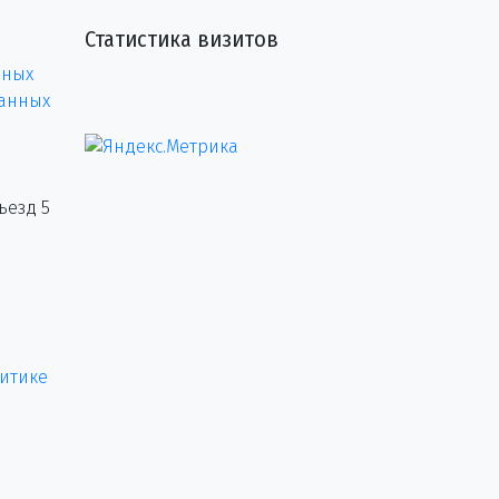
Статистика визитов
нных
данных
ъезд 5
итике