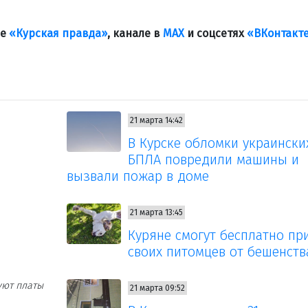
ле
«Курская правда»
, канале в
МАХ
и соцсетях
«ВКонтакт
21 марта 14:42
В Курске обломки украински
БПЛА повредили машины и
вызвали пожар в доме
21 марта 13:45
Куряне смогут бесплатно пр
своих питомцев от бешенств
уют платы
21 марта 09:52