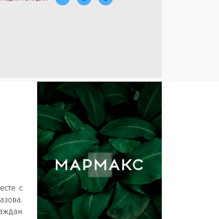
есте с
зова.
раждан