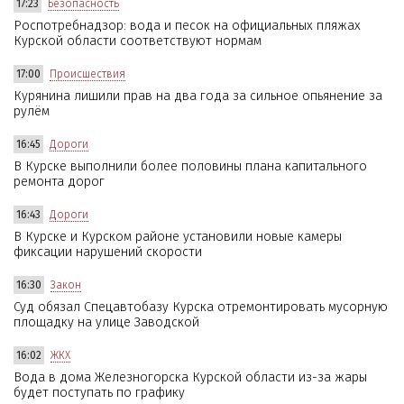
17:23
Безопасность
Роспотребнадзор: вода и песок на официальных пляжах
Курской области соответствуют нормам
17:00
Происшествия
Курянина лишили прав на два года за сильное опьянение за
рулём
16:45
Дороги
В Курске выполнили более половины плана капитального
ремонта дорог
16:43
Дороги
В Курске и Курском районе установили новые камеры
фиксации нарушений скорости
16:30
Закон
Суд обязал Спецавтобазу Курска отремонтировать мусорную
площадку на улице Заводской
16:02
ЖКХ
Вода в дома Железногорска Курской области из-за жары
будет поступать по графику