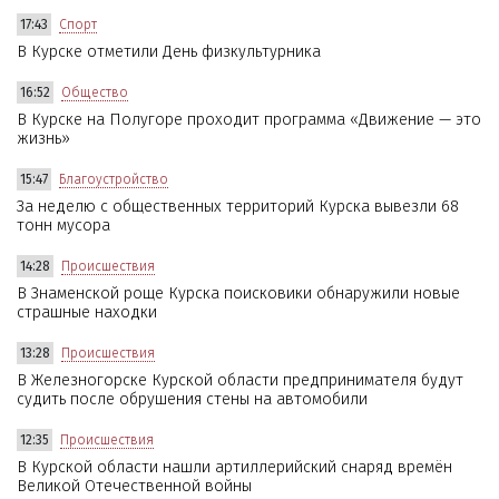
17:43
Спорт
В Курске отметили День физкультурника
16:52
Общество
В Курске на Полугоре проходит программа «Движение — это
жизнь»
15:47
Благоустройство
За неделю с общественных территорий Курска вывезли 68
тонн мусора
14:28
Происшествия
В Знаменской роще Курска поисковики обнаружили новые
страшные находки
13:28
Происшествия
В Железногорске Курской области предпринимателя будут
судить после обрушения стены на автомобили
12:35
Происшествия
В Курской области нашли артиллерийский снаряд времён
Великой Отечественной войны