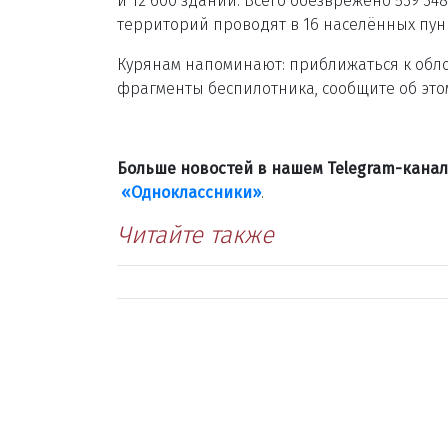
и 12 600 зданий. Всего обезврежено 539 
территорий проводят в 16 населённых пунк
Курянам напоминают: приближаться к обло
фрагменты беспилотника, сообщите об этом
Больше новостей в нашем Telegram-кана
«Одноклассники»
.
Читайте также