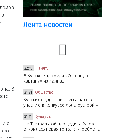
 домов
 в
и
Лента новостей
в
22:18
Память
В Курске выложили «Огненную
картину» из лампад
она. В
21:21
Общество
вого
Курских студентов приглашают к
участию в конкурсе «Благоустрой!»
21:11
Культура
анию
На Театральной площади в Курске
открылась новая точка книгообмена
дорог