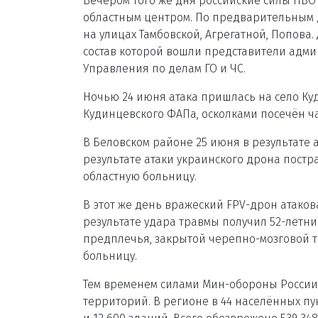
Вечером того же дня российские силы ПВО
областным центром. По предварительным 
на улицах Тамбовской, Агрегатной, Попова
состав которой вошли представители адми
Управления по делам ГО и ЧС.
Ночью 24 июня атака пришлась на село К
Кудинцевского ФАПа, осколками посечён ч
В Беловском районе 25 июня в результате 
результате атаки украинского дрона постр
областную больницу.
В этот же день вражеский FPV-дрон атаков
результате удара травмы получил 52-летн
предплечья, закрытой черепно-мозговой т
больницу.
Тем временем силами Мин-обороны России
территорий. В регионе в 44 населённых пу