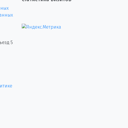
нных
данных
ъезд 5
итике