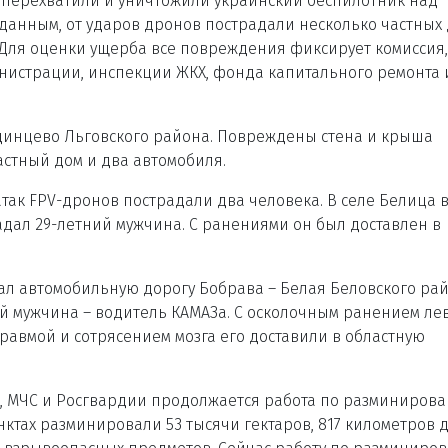
 перехватили и уничтожили украинский беспилотник над
данным, от ударов дронов пострадали несколько частных
. Для оценки ущерба все повреждения фиксирует комиссия,
нистрации, инспекции ЖКХ, фонда капитального ремонта 
удинцево Льговского района. Повреждены стена и крыша
астный дом и два автомобиля.
атак FPV-дронов пострадали два человека. В селе Белица 
адал 29-летний мужчина. С ранениями он был доставлен в
ал автомобильную дорогу Бобрава – Белая Беловского рай
ий мужчина – водитель КАМАЗа. С осколочным ранением ле
равмой и сотрясением мозга его доставили в областную
, МЧС и Росгвардии продолжается работа по разминиров
нктах разминировали 53 тысячи гектаров, 817 километров 