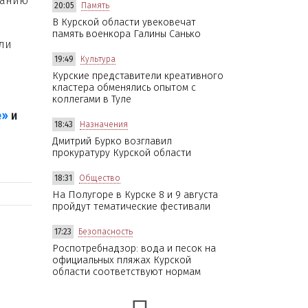
ванию
20:05
Память
В Курской области увековечат
память военкора Галины Санько
или
19:49
Культура
Курские представители креативного
кластера обменялись опытом с
коллегами в Туле
е»
и
18:43
Назначения
Дмитрий Бурко возглавил
прокуратуру Курской области
18:31
Общество
На Полугоре в Курске 8 и 9 августа
пройдут тематические фестивали
17:23
Безопасность
Роспотребнадзор: вода и песок на
официальных пляжах Курской
области соответствуют нормам