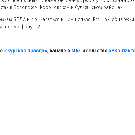
348 взрывоопасных предметов. Сейчас работу по разминиро
тах в Беловском, Кореневском и Суджанском районах.
мкам БПЛА и прикасаться к ним нельзя. Если вы обнаруж
 по телефону 112.
ле
«Курская правда»
, канале в
МАХ
и соцсетях
«ВКонтакт