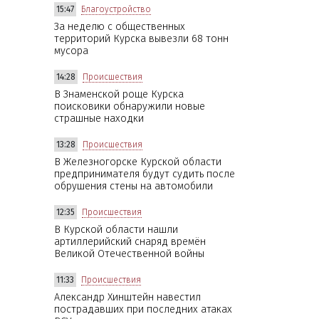
15:47
Благоустройство
За неделю с общественных
территорий Курска вывезли 68 тонн
мусора
14:28
Происшествия
В Знаменской роще Курска
поисковики обнаружили новые
страшные находки
13:28
Происшествия
В Железногорске Курской области
предпринимателя будут судить после
обрушения стены на автомобили
12:35
Происшествия
В Курской области нашли
артиллерийский снаряд времён
Великой Отечественной войны
11:33
Происшествия
Александр Хинштейн навестил
пострадавших при последних атаках