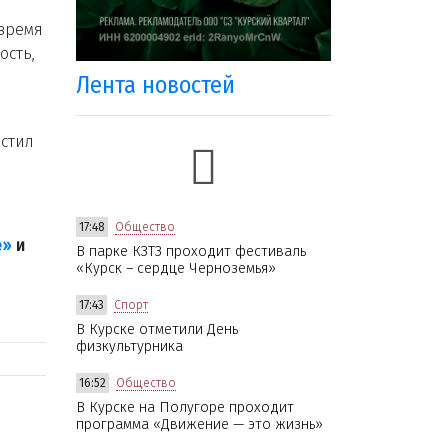
 время
ость,
Лента новостей
естил
17:48
Общество
е»
и
В парке КЗТЗ проходит фестиваль
«Курск – сердце Черноземья»
17:43
Спорт
В Курске отметили День
физкультурника
16:52
Общество
В Курске на Полугоре проходит
программа «Движение — это жизнь»