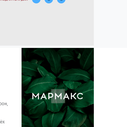
фон,
ёх