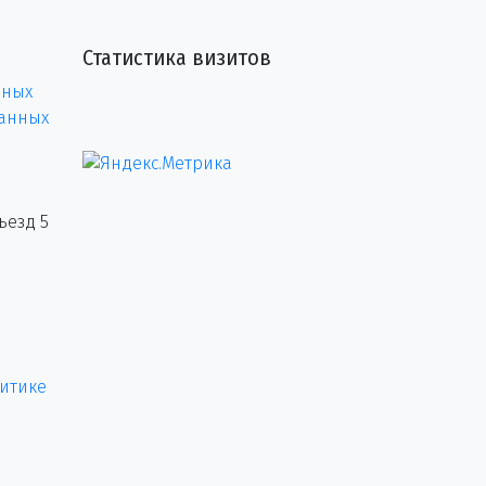
Статистика визитов
нных
данных
ъезд 5
итике